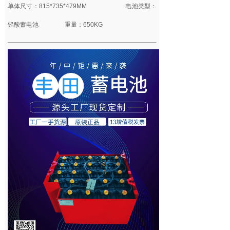
单体尺寸：815*735*479MM
电池类型：
铅酸蓄电池 重量：650KG