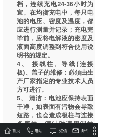
档，连续充电24-36小时为
宜。在均衡充电中，每只电
池的电压、密度及温度，都
应进行测量并记录；充电完
毕前，应将电解液的密度及
液面高度调整到符合使用说
明书的规定。
4、 接线柱、导线(连接
板)、盖子的维修：必须由生
产厂家指定的专业技术人员
方可进行。
5、 清洁：电池应保持表面
干净，如表面有污物会导致
短路，也会造成极柱与连接
条腐蚀。清洁时请用湿抹
首页
电话
短信
邮件
布，否则会产生静电。如箱