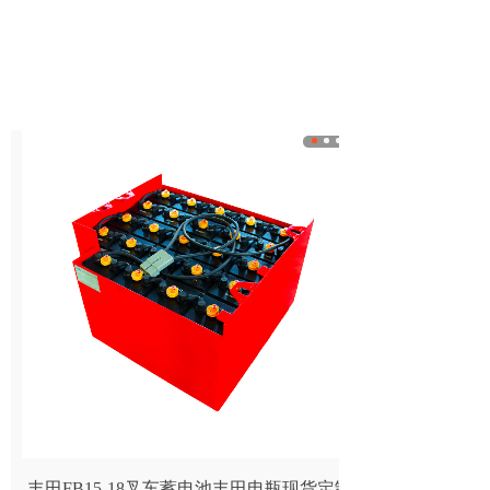
丰田FB15-18叉车蓄电池丰田电瓶现货定制