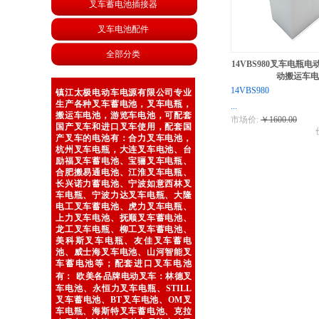
叉车蓄电池插接器
叉车电池配件
全部分类
14VBS980叉车电瓶
动搬运车电
14VBS980
镇江太极电动车电源有限公司专业
生产各种叉车蓄电池，叉车电瓶，
...
搬运车电池，游览车电池，
可配套
市场价:
￥1600.00
国产叉车和进口叉车使用，配套国
产叉车的电池有：合力叉车电池，
杭州叉车电瓶，
大连叉车电池、台
励福叉车蓄电池
、宝骊叉车电瓶、
合肥搬易通电池、江淮叉车电瓶
、
长兴诺力蓄电池、宁波如意西林叉
车电瓶
、宁波力达叉车电瓶
、大隆
电工叉车蓄电池
、虎力叉车电瓶、
上力叉车电池、抚顺叉车蓄电池
、
龙工叉车电瓶、柳工叉车蓄电池
、
美科斯叉车电瓶、友佳叉车蓄电
池
、威士海叉车电池、山河智能叉
车蓄电池等；配套进口叉车电池
有：
欧美各
品牌
电动叉车：林德叉
车电池、永恒力叉车电瓶、
STILL
叉车蓄电池、
BT
叉车电池、
OM
叉
车电瓶、海斯特叉车蓄电池、克拉