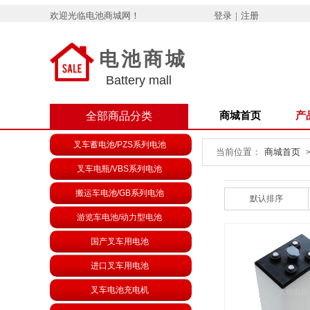
欢迎光临电池商城网！
登录
|
注册
电池商城
Battery mall
全部商品分类
商城首页
产
叉车蓄电池/PZS系列电池
当前位置：
商城首页
叉车电瓶/VBS系列电池
搬运车电池/GB系列电池
默认排序
游览车电池/动力型电池
国产叉车用电池
进口叉车用电池
叉车电池充电机