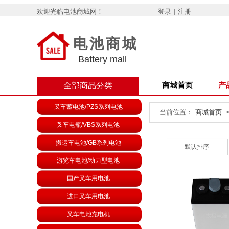
欢迎光临电池商城网！
登录
|
注册
电池商城
Battery mall
全部商品分类
商城首页
产
叉车蓄电池/PZS系列电池
当前位置：
商城首页
叉车电瓶/VBS系列电池
搬运车电池/GB系列电池
默认排序
游览车电池/动力型电池
国产叉车用电池
进口叉车用电池
叉车电池充电机