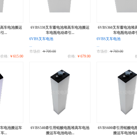
池堆高车电池搬运
6VBS330叉车蓄电池堆高车电池搬运
6VBS360叉车蓄电池
...
车电瓶电动牵引...
车电瓶电动牵引.
6VBS叉车电池
6VBS叉车电池
...
...
市场价:
￥709.00
市场价:
￥769.00
价格:
￥615.00
价格:
￥679.00
堆高车电池搬运车
6VBS540牵引用铅酸电瓶堆高车电池
6VBS600牵引用铅酸
...
搬运车电池电动...
搬运车电池电动.