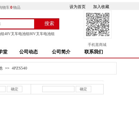
设为首页
加入收藏
购物车
0
物品
搜索
按钮文本
池组
48V叉车电池组
80V叉车电池组
手机逛商城
学堂
公司动态
公司简介
联系我们
池
4PZS540
>>
确定
确定