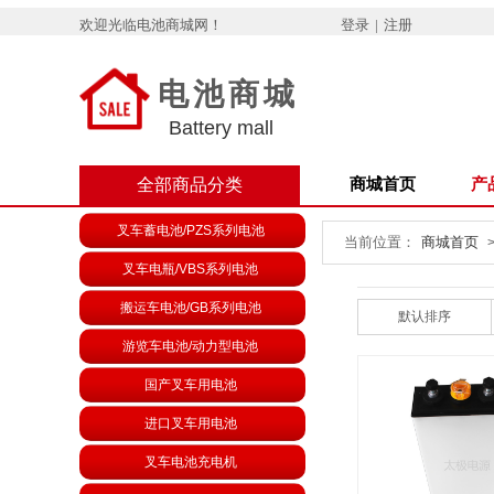
欢迎光临电池商城网！
登录
|
注册
电池商城
Battery mall
全部商品分类
商城首页
产
叉车蓄电池/PZS系列电池
当前位置：
商城首页
叉车电瓶/VBS系列电池
搬运车电池/GB系列电池
默认排序
游览车电池/动力型电池
国产叉车用电池
进口叉车用电池
叉车电池充电机