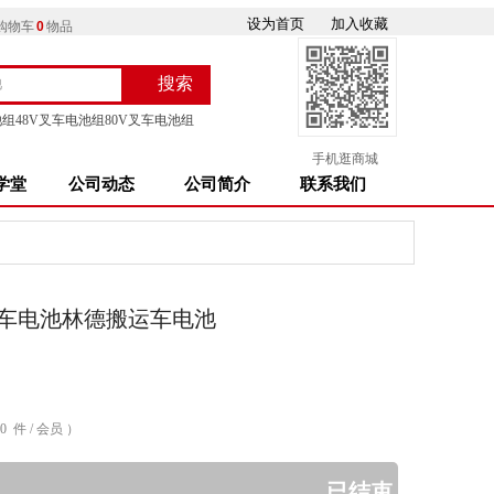
设为首页
加入收藏
购物车
0
物品
搜索
按钮文本
池组
48V叉车电池组
80V叉车电池组
手机逛商城
学堂
公司动态
公司简介
联系我们
车电池林德搬运车电池
0 件 / 会员 ）
已结束