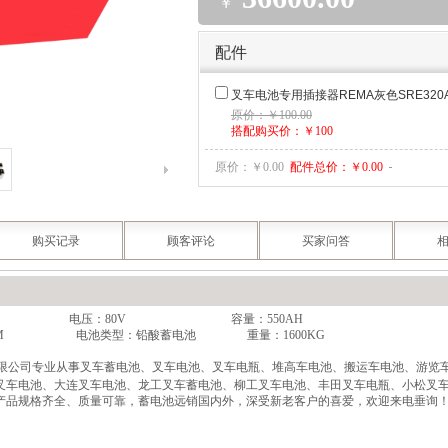
￥
配件
叉车电池专用插接器REMA灰色SRE320A/150
原价：￥100.00
搭配购买价：￥100
原价：￥
0.00
配件总价：￥
0.00
购买记录
顾客评论
买家问答
电压：80V 容量：550AH
9*625MM 电池类型：铅酸蓄电池 重量：1600KG
限公司专业从事叉车蓄电池、叉车电池、叉车电瓶、堆高车电池、搬运车电池、游览
叉车电池、大连叉车电池、龙工叉车蓄电池、柳工叉车电池、丰田叉车电瓶、小松叉
产品规格齐全、质量可靠，蓄电池远销国内外，深受新老客户的喜爱，欢迎来电垂询