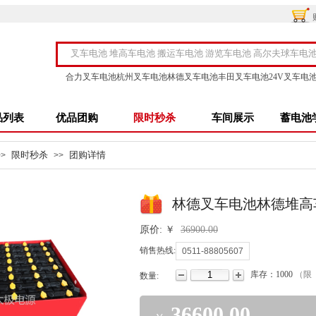
合力叉车电池
杭州叉车电池
林德叉车电池
丰田叉车电池
24V叉车电
品列表
优品团购
限时秒杀
车间展示
蓄电池
限时秒杀
团购详情
>>
>>
林德叉车电池林德堆高
￥
原价:
36900.00
销售热线:
0511-88805607
库存：
1000
（限 
数量:
36600.00