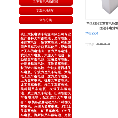
叉车蓄电池插接器
叉车电池配件
全部分类
7VBS560叉车蓄电
搬运车电池堆高
7VBS560
镇江太极电动车电源有限公司专业
生产各种叉车蓄电池，叉车电瓶，
...
搬运车电池，游览车电池，
可配套
市场价:
￥1020.00
国产叉车和进口叉车使用，配套国
产叉车的电池有：合力叉车电池，
杭州叉车电瓶，
大连叉车电池、台
励福叉车蓄电池
、宝骊叉车电瓶、
合肥搬易通电池、江淮叉车电瓶
、
长兴诺力蓄电池、宁波如意西林叉
车电瓶
、宁波力达叉车电瓶
、大隆
电工叉车蓄电池
、虎力叉车电瓶、
上力叉车电池、抚顺叉车蓄电池
、
龙工叉车电瓶、柳工叉车蓄电池
、
美科斯叉车电瓶、友佳叉车蓄电
池
、威士海叉车电池、山河智能叉
车蓄电池等；配套进口叉车电池
有：
欧美各
品牌
电动叉车：林德叉
车电池、永恒力叉车电瓶、
STILL
叉车蓄电池、
BT
叉车电池、
OM
叉
车电瓶、海斯特叉车蓄电池、克拉