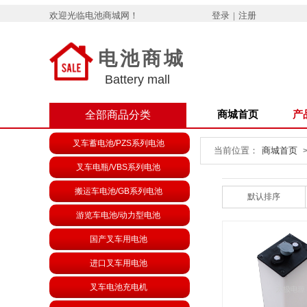
欢迎光临电池商城网！
登录
|
注册
电池商城
Battery mall
全部商品分类
商城首页
产
叉车蓄电池/PZS系列电池
当前位置：
商城首页
叉车电瓶/VBS系列电池
搬运车电池/GB系列电池
默认排序
游览车电池/动力型电池
国产叉车用电池
进口叉车用电池
叉车电池充电机